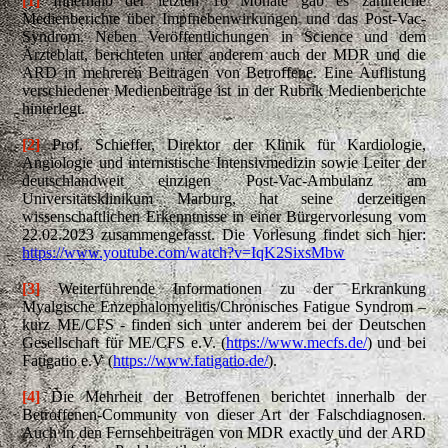
[1]
Innerhalb der letzten 16 Monate gab es zahlreiche
Medienberichte über Impfnebenwirkungen und das Post-Vac-
Syndrom. Neben Veröffentlichungen in Science und dem
Ärzteblatt, berichteten unter anderem auch der MDR und die
ARD in mehreren Beiträgen von Betroffene. Eine Auflistung
verschiedener Medienbeiträge ist in der Rubrik Medienberichte
hinterlegt.
[2]
Prof. Schieffer, Direktor der Klinik für Kardiologie,
Angiologie und internistische Intensivmedizin sowie Leiter der
deutschlandweit einzigen Post-Vac-Ambulanz am
Universitätsklinikum Marburg, hat seine derzeitigen
wissenschaftlichen Erkenntnisse in einer Bürgervorlesung vom
22.02.2023 zusammengefasst. Die Vorlesung findet sich hier:
https://www.youtube.com/watch?v=IqK2SixsMbw
[3]
Weiterführende Informationen zu der Erkrankung
Myalgische Enzephalomyelitis/Chronisches Fatigue Syndrom –
kurz ME/CFS - finden sich unter anderem bei der Deutschen
Gesellschaft für ME/CFS e.V. (
https://www.mecfs.de/
) und bei
Fatigatio e.V (
https://www.fatigatio.de/
).
[4]
Die Mehrheit der Betroffenen berichtet innerhalb der
Betroffenen-Community von dieser Art der Falschdiagnosen.
Auch in den Fernsehbeiträgen von MDR exactly und der ARD