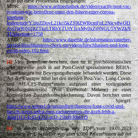
wird auf diese Problematik eingegangen:
MDR:
https://www.ardmediathek.de/video/exactly/post-vac-
syndrom-wie-betroffene-unter-den-folgen-einer-corona-
impfung-
leiden/mdr/Y3JpZDovL21kci5kZS9iZWl0cmFnL2Ntcy8wOD
AyOWRjNi1hZTkzLTRhYTUtYTcxMy0xZjJjNGU5YWZkN
TI?playtime=1758
ARD:
https://www.daserste.de/information/ratgeber-
service/hirschhausens-check-up/videos/hirschhausen-und-long-
covid-video-102.html
[5]
Viele Betroffene berichten, dass sie in psychosomatischen
aber teilweise auch in auf Post-Covid spezialisierten REHA-
Einrichtungen mit Bewegungstherapie behandelt wurden. Diese
Art der Therapie führt bei den meisten Post-Vac-, Long-Covid-
und ME/CFS-Patient*innen aufgrund einer vorliegenden
Belastungsintoleranz (Post Exertional Malaise) zu einer
körperlichen Zustandsverschlechterung. Davon berichtet unter
anderem auch der Spiegel:
https://www.spiegel.de/gesundheit/diagnose/long-covid-und-
me-cfs-wenn-selbst-zum-zaehneputzen-die-kraft-fehlt-a-
40ad1f13-4c45-4323-acf2-25bd930b01f5
[6]
In einem Fernsehbeitrag des ZDF vom 19.01.2023
berichtete Prof. Schieffer von über 6.000 Patient*innen auf der