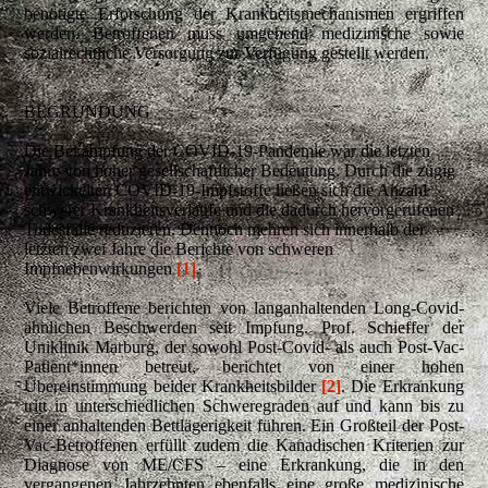
benötigte Erforschung der Krankheitsmechanismen ergriffen
werden. Betroffenen muss umgehend medizinische sowie
sozialrechtliche Versorgung zur Verfügung gestellt werden.
BEGRÜNDUNG
Die Bekämpfung der COVID-19-Pandemie war die letzten
Jahre von hoher gesellschaftlicher Bedeutung. Durch die zügig
entwickelten COVID-19-Impfstoffe ließen sich die Anzahl
schwerer Krankheitsverläufe und die dadurch hervorgerufenen
Todesfälle reduzieren. Dennoch mehren sich innerhalb der
letzten zwei Jahre die Berichte von schweren
Impfnebenwirkungen
[1]
.
Viele Betroffene berichten von langanhaltenden Long-Covid-
ähnlichen Beschwerden seit Impfung. Prof. Schieffer der
Uniklinik Marburg, der sowohl Post-Covid- als auch Post-Vac-
Patient*innen betreut, berichtet von einer hohen
Übereinstimmung beider Krankheitsbilder
[2]
. Die Erkrankung
tritt in unterschiedlichen Schweregraden auf und kann bis zu
einer anhaltenden Bettlägerigkeit führen. Ein Großteil der Post-
Vac-Betroffenen erfüllt zudem die Kanadischen Kriterien zur
Diagnose von ME/CFS – eine Erkrankung, die in den
vergangenen Jahrzehnten ebenfalls eine große medizinische