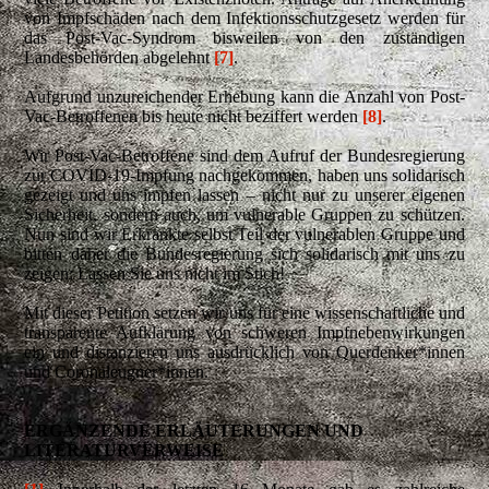
von Impfschäden nach dem Infektionsschutzgesetz werden für
das Post-Vac-Syndrom bisweilen von den zuständigen
Landesbehörden abgelehnt
[7]
.
Aufgrund unzureichender Erhebung kann die Anzahl von Post-
Vac-Betroffenen bis heute nicht beziffert werden
[8]
.
Wir Post-Vac-Betroffene sind dem Aufruf der Bundesregierung
zur COVID-19-Impfung nachgekommen, haben uns solidarisch
gezeigt und uns impfen lassen – nicht nur zu unserer eigenen
Sicherheit, sondern auch, um vulnerable Gruppen zu schützen.
Nun sind wir Erkrankte selbst Teil der vulnerablen Gruppe und
bitten daher die Bundesregierung sich solidarisch mit uns zu
zeigen: Lassen Sie uns nicht im Stich!
Mit dieser Petition setzen wir uns für eine wissenschaftliche und
transparente Aufklärung von schweren Impfnebenwirkungen
ein und distanzieren uns ausdrücklich von Querdenker*innen
und Coronaleugner*innen.
ERGÄNZENDE ERLÄUTERUNGEN UND
LITERATURVERWEISE