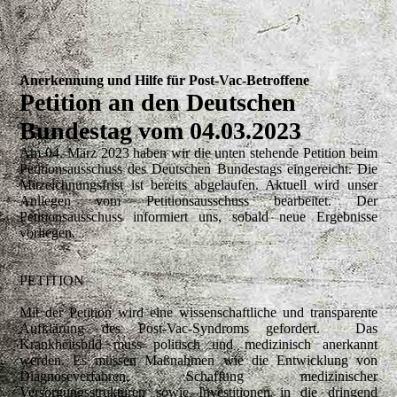
Anerkennung und Hilfe für Post-Vac-Betroffene
Petition an den Deutschen
Bundestag vom 04.03.2023
Am 04. März 2023 haben wir die unten stehende Petition beim
Petitionsausschuss des Deutschen Bundestags eingereicht. Die
Mitzeichnungsfrist ist bereits abgelaufen. Aktuell wird unser
Anliegen vom Petitionsausschuss bearbeitet. Der
Petitionsausschuss informiert uns, sobald neue Ergebnisse
vorliegen.
PETITION
Mit der Petition wird eine wissenschaftliche und transparente
Aufklärung des Post-Vac-Syndroms gefordert. Das
Krankheitsbild muss politisch und medizinisch anerkannt
werden. Es müssen Maßnahmen wie die Entwicklung von
Diagnoseverfahren, Schaffung medizinischer
Versorgungsstrukturen sowie Investitionen in die dringend