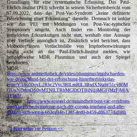
Grundlagen für eine systematische Erfassung. Das Paul-
Ehrlich-Institut (PEI) schreibt in seinem Sicherheitsbericht vom
07.09.2022, dass das Post-Vac-Syndrom „keine definierte
Bezeichnung einer Erkrankung“ darstelle. Demnach ist unklar
wie das PEI mit Meldungen von Post-Vac-typischen
Symptomen umgeht. Auch findet ein Monitoring der
gemeldeten Erkrankungen nicht statt, weshalb eine Aussage
über Verläufe unmöglich ist. Zusätzlich wird berichtet, dass
Mediziner*innen Verdachtsfälle von Impfnebenwirkungen
häufig nicht an das Paul-Ehrlich-Institut melden, wie
beispielsweise MDR Plusminus und auch der Spiegel
berichteten.
MDR:
https://www.ardmediathek.de/video/plusminus/impfschaeden-
wie-deutschland-bei-der-erforschung-hinterherhinkt/das-
erste/Y3JpZDovL2Rhc2Vyc3RlLmRlL3BsdXNtaW51cy80M
GUxNDdmOS0yMTNlLTRhMGEtOTBjNi1jMGFjMzFjMjA
3YWU
Spiegel:
https://www.spiegel.de/gesundheit/post-vac-syndrom-
unerklaerliche-symptome-nach-der-corona-impfung-und-alle-
ducken-sich-weg-a-6b3ea94e-138f-4ed0-b459-d86377daf08b
>> Hier gehts zur Petition <<