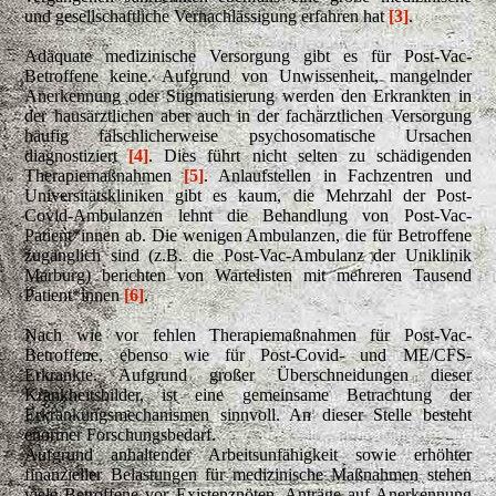
und gesellschaftliche Vernachlässigung erfahren hat
[3]
.
Adäquate medizinische Versorgung gibt es für Post-Vac-
Betroffene keine. Aufgrund von Unwissenheit, mangelnder
Anerkennung oder Stigmatisierung werden den Erkrankten in
der hausärztlichen aber auch in der fachärztlichen Versorgung
häufig fälschlicherweise psychosomatische Ursachen
diagnostiziert
[4]
. Dies führt nicht selten zu schädigenden
Therapiemaßnahmen
[5]
. Anlaufstellen in Fachzentren und
Universitätskliniken gibt es kaum, die Mehrzahl der Post-
Covid-Ambulanzen lehnt die Behandlung von Post-Vac-
Patient*innen ab. Die wenigen Ambulanzen, die für Betroffene
zugänglich sind (z.B. die Post-Vac-Ambulanz der Uniklinik
Marburg) berichten von Wartelisten mit mehreren Tausend
Patient*innen
[6]
.
Nach wie vor fehlen Therapiemaßnahmen für Post-Vac-
Betroffene, ebenso wie für Post-Covid- und ME/CFS-
Erkrankte. Aufgrund großer Überschneidungen dieser
Krankheitsbilder, ist eine gemeinsame Betrachtung der
Erkrankungsmechanismen sinnvoll. An dieser Stelle besteht
enormer Forschungsbedarf.
Aufgrund anhaltender Arbeitsunfähigkeit sowie erhöhter
finanzieller Belastungen für medizinische Maßnahmen stehen
viele Betroffene vor Existenznöten. Anträge auf Anerkennung