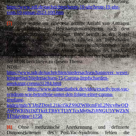
Warteliste der Post-Vac-Ambulanz Marburg:
https://www.zdf.de/nachrichten/heute-19-uhr/heute-19-uhr-
vom-19-januar-2023-100.htm
[7]
Bisher wurde nur eine sehr geringe Anzahl von Anträgen
auf Gewährung von Beschädigtenversorgung nach dem
Infektionsschutzgesetz bewilligt. Dies betrifft in der Regel
Gesundheitsstörungen, die bereits offiziell als Impfschäden
anerkannt sind (wie z.B. Sinusvenenthrombosen und
Myokarditiden). Bewilligte Anträge im Rahmen des Post-Vac-
Syndroms sind bisher nicht bekannt. Sowohl der NDR als auch
der MDR berichteten zu diesem Thema:
NDR:
https://www.ndr.de/nachrichten/niedersachsen/hannover_weser-
leinegebiet/Niedersachsen-15-Corona-Impfschaeden-
anerkannt,corona11284.html
MDR:
https://www.ardmediathek.de/video/exactly/post-vac-
syndrom-wie-betroffene-unter-den-folgen-einer-corona-
impfung-
leiden/mdr/Y3JpZDovL21kci5kZS9iZWl0cmFnL2Ntcy8wOD
AyOWRjNi1hZTkzLTRhYTUtYTcxMy0xZjJjNGU5YWZkN
TI?playtime=1758
[8]
Ohne medizinische Anerkennung und definierte
Diagnosekriterien des Post-Vac-Syndroms fehlen die